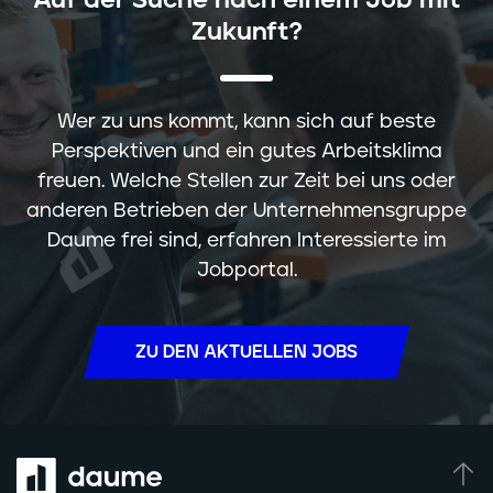
Auf der Suche nach einem Job mit
Zukunft?
Wer zu uns kommt, kann sich auf beste
Perspektiven und ein gutes Arbeitsklima
freuen. Welche Stellen zur Zeit bei uns oder
anderen Betrieben der Unternehmensgruppe
Daume frei sind, erfahren Interessierte im
Jobportal.
ZU DEN AKTUELLEN JOBS
Seit